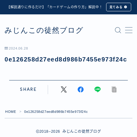
【解説通りに作るだけ】「カードゲームの作り方」解説中！
見てみる
MENU
みじんこの徒然ブログ
★修正版★【Unity カードゲーム】オンライン対戦機能
の実装方法解説【応用編】
【ダイスバトルガールズ】6th Ranking Battle ランキン
2024.06.28
グ報酬詳細
0e126258d27eed8d986b7455e973f24c
【ダイスバトルガールズ】EXECUTION CALL ―執行者
たちの招待状― イベント詳細
【ダイスバトルガールズ】Ranking Battle ランキング報
酬詳細
【ダイスバトルガールズ】お正月イベント詳細
SHARE
【ダイスバトルガールズ】サマーリフレイン -夏の残響-
イベント詳細
【ダイスバトルガールズ】システムアップデート内容詳
HOME
0e126258d27eed8d986b7455e973f24c
＞
細
【ダイスバトルガールズ】スプリング・ロア -春嵐の咆
2018–2026 みじんこの徒然ブログ
哮- イベント詳細