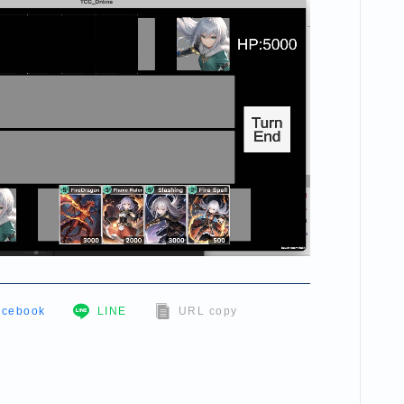
acebook
LINE
URL copy