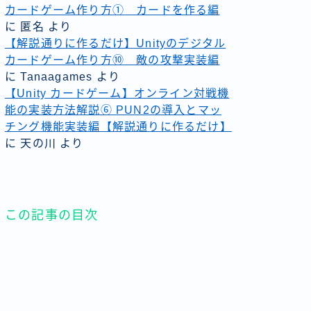
カードゲーム作り方① カードを作る編
に
匿名
より
【解説通りに作るだけ】Unityのデジタル
カードゲーム作り方⑩ 敵の攻撃実装編
に
Tanaagames
より
【Unity カードゲーム】オンライン対戦機
能の実装方法解説⑥ PUN2の導入とマッ
チング機能実装編【解説通りに作るだけ】
に
天の川
より
この記事の目次