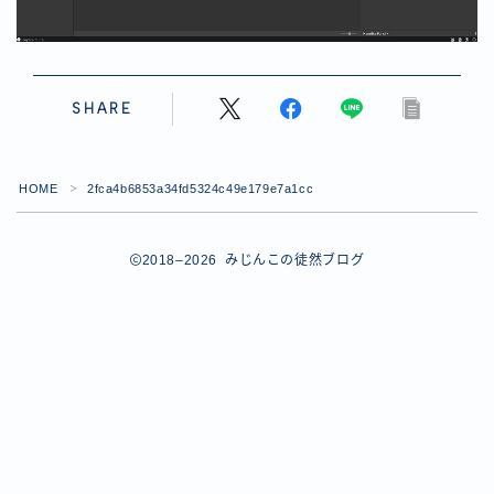
【ダイスバトルガールズ】バレンタインイベント詳細
【ダイスバトルガールズ】ブライダル・セレクションズ
イベント詳細
【ダイスバトルガールズ】ホワイトデーイベント詳細
SHARE
【ダイスバトルガールズ】ローグバトルガールズ コラ
ボイベント イベント詳細
お問い合わせ
HOME
2fca4b6853a34fd5324c49e179e7a1cc
＞
デモプリセット記事 #8
デモプリセット記事 #8
デモプリセット記事 #8
2018–2026 みじんこの徒然ブログ
デモプリセット記事 #8
デモプリセット記事 Part07
Follow Me
デモプリセット記事 Part07
プライバシーポリシー
プライバシーポリシー
プライバシーポリシー
利用規約
利用規約・プライバシーポリシー
有料記事の決済完了ページ