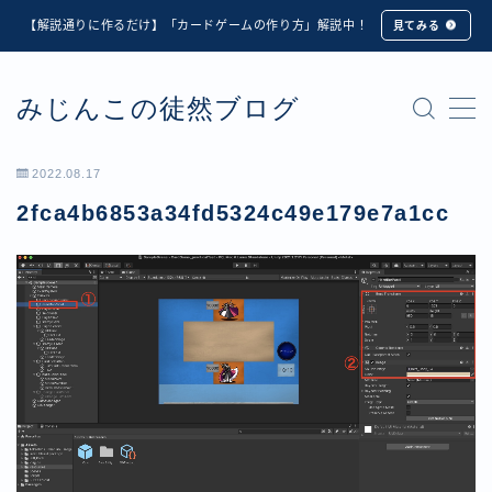
【解説通りに作るだけ】「カードゲームの作り方」解説中！
見てみる
MENU
みじんこの徒然ブログ
★修正版★【Unity カードゲーム】オンライン対戦機能
の実装方法解説【応用編】
【ダイスバトルガールズ】6th Ranking Battle ランキン
2022.08.17
グ報酬詳細
2fca4b6853a34fd5324c49e179e7a1cc
【ダイスバトルガールズ】EXECUTION CALL ―執行者
たちの招待状― イベント詳細
【ダイスバトルガールズ】Ranking Battle ランキング報
酬詳細
【ダイスバトルガールズ】お正月イベント詳細
【ダイスバトルガールズ】サマーリフレイン -夏の残響-
イベント詳細
【ダイスバトルガールズ】システムアップデート内容詳
細
【ダイスバトルガールズ】スプリング・ロア -春嵐の咆
哮- イベント詳細