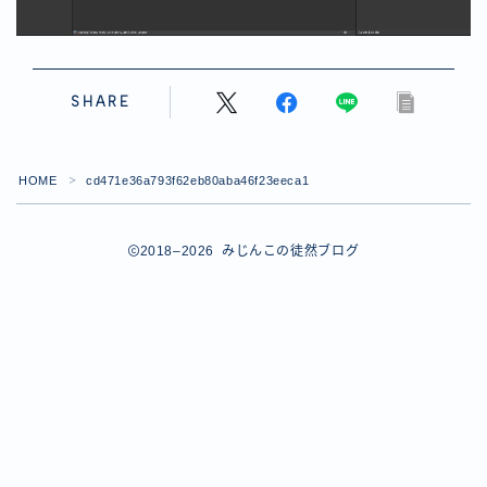
【ダイスバトルガールズ】バレンタインイベント詳細
【ダイスバトルガールズ】ブライダル・セレクションズ
イベント詳細
【ダイスバトルガールズ】ホワイトデーイベント詳細
SHARE
【ダイスバトルガールズ】ローグバトルガールズ コラ
ボイベント イベント詳細
お問い合わせ
HOME
cd471e36a793f62eb80aba46f23eeca1
＞
デモプリセット記事 #8
デモプリセット記事 #8
デモプリセット記事 #8
2018–2026 みじんこの徒然ブログ
デモプリセット記事 #8
デモプリセット記事 Part07
Follow Me
デモプリセット記事 Part07
プライバシーポリシー
プライバシーポリシー
プライバシーポリシー
利用規約
利用規約・プライバシーポリシー
有料記事の決済完了ページ