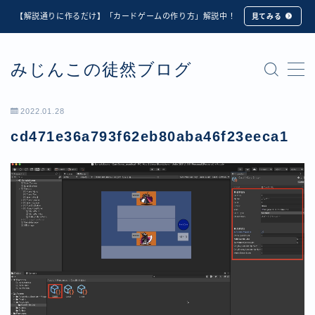
【解説通りに作るだけ】「カードゲームの作り方」解説中！
見てみる
MENU
みじんこの徒然ブログ
★修正版★【Unity カードゲーム】オンライン対戦機能
の実装方法解説【応用編】
【ダイスバトルガールズ】6th Ranking Battle ランキン
2022.01.28
グ報酬詳細
cd471e36a793f62eb80aba46f23eeca1
【ダイスバトルガールズ】EXECUTION CALL ―執行者
たちの招待状― イベント詳細
【ダイスバトルガールズ】Ranking Battle ランキング報
酬詳細
【ダイスバトルガールズ】お正月イベント詳細
【ダイスバトルガールズ】サマーリフレイン -夏の残響-
イベント詳細
【ダイスバトルガールズ】システムアップデート内容詳
細
【ダイスバトルガールズ】スプリング・ロア -春嵐の咆
哮- イベント詳細