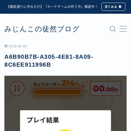
【解説通りに作るだけ】「カードゲームの作り方」解説中！
見てみる
MENU
みじんこの徒然ブログ
★修正版★【Unity カードゲーム】オンライン対戦機能
の実装方法解説【応用編】
【ダイスバトルガールズ】6th Ranking Battle ランキン
2019.06.06
グ報酬詳細
A6B90B7B-A305-4E81-8A09-
【ダイスバトルガールズ】EXECUTION CALL ―執行者
たちの招待状― イベント詳細
8C6EE911996B
【ダイスバトルガールズ】Ranking Battle ランキング報
酬詳細
【ダイスバトルガールズ】お正月イベント詳細
【ダイスバトルガールズ】サマーリフレイン -夏の残響-
イベント詳細
【ダイスバトルガールズ】システムアップデート内容詳
細
【ダイスバトルガールズ】スプリング・ロア -春嵐の咆
哮- イベント詳細