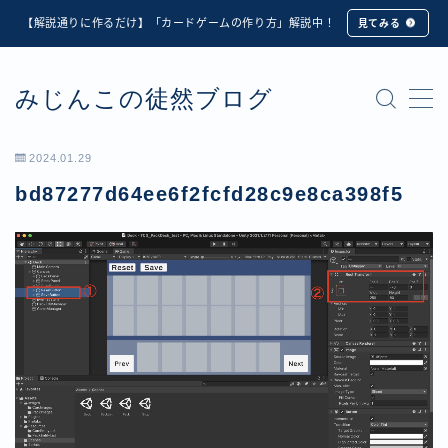
【解説通りに作るだけ】「カードゲームの作り方」解説中！
見てみる
MENU
みじんこの徒然ブログ
★修正版★【Unity カードゲーム】オンライン対戦機能
の実装方法解説【応用編】
【ダイスバトルガールズ】6th Ranking Battle ランキン
2024.01.29
グ報酬詳細
bd87277d64ee6f2fcfd28c9e8ca398f5
【ダイスバトルガールズ】EXECUTION CALL ―執行者
たちの招待状― イベント詳細
【ダイスバトルガールズ】Ranking Battle ランキング報
酬詳細
【ダイスバトルガールズ】お正月イベント詳細
【ダイスバトルガールズ】サマーリフレイン -夏の残響-
イベント詳細
【ダイスバトルガールズ】システムアップデート内容詳
細
【ダイスバトルガールズ】スプリング・ロア -春嵐の咆
哮- イベント詳細