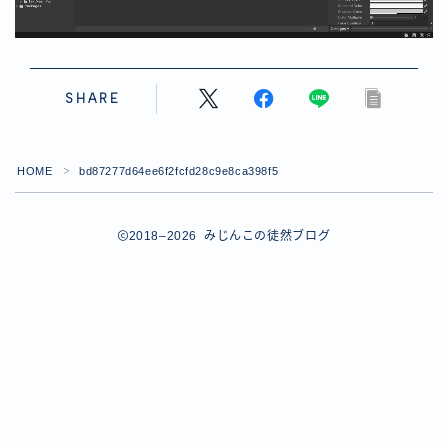
【ダイスバトルガールズ】バレンタインイベント詳細
【ダイスバトルガールズ】ブライダル・セレクションズ
イベント詳細
【ダイスバトルガールズ】ホワイトデーイベント詳細
SHARE
【ダイスバトルガールズ】ローグバトルガールズ コラ
ボイベント イベント詳細
お問い合わせ
HOME
bd87277d64ee6f2fcfd28c9e8ca398f5
＞
デモプリセット記事 #8
デモプリセット記事 #8
デモプリセット記事 #8
2018–2026 みじんこの徒然ブログ
デモプリセット記事 #8
デモプリセット記事 Part07
Follow Me
デモプリセット記事 Part07
プライバシーポリシー
プライバシーポリシー
プライバシーポリシー
利用規約
利用規約・プライバシーポリシー
有料記事の決済完了ページ