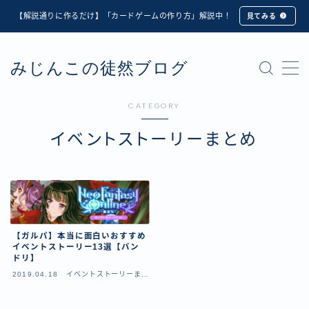
【解説通りに作るだけ】「カードゲームの作り方」解説中！
見てみる
MENU
みじんこの徒然ブログ
★修正版★【Unity カードゲーム】オンライン対戦機能
の実装方法解説【応用編】
【ダイスバトルガールズ】6th Ranking Battle ランキン
CATEGORY
グ報酬詳細
【ダイスバトルガールズ】EXECUTION CALL ―執行者
イベントストーリーまとめ
たちの招待状― イベント詳細
【ダイスバトルガールズ】Ranking Battle ランキング報
酬詳細
【ダイスバトルガールズ】お正月イベント詳細
【ダイスバトルガールズ】サマーリフレイン -夏の残響-
イベント詳細
【ガルパ】本当に面白いおすすめ
イベントストーリー13選【バン
【ダイスバトルガールズ】システムアップデート内容詳
ドリ】
細
2019.04.18
イベントストーリーまと
【ダイスバトルガールズ】スプリング・ロア -春嵐の咆
め
哮- イベント詳細