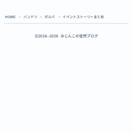
【ダイスバトルガールズ】バレンタインイベント詳細
【ダイスバトルガールズ】ブライダル・セレクションズ
イベント詳細
HOME
バンドリ
ガルパ
イベントストーリーまとめ
＞
＞
＞
【ダイスバトルガールズ】ホワイトデーイベント詳細
【ダイスバトルガールズ】ローグバトルガールズ コラ
2018–2026 みじんこの徒然ブログ
ボイベント イベント詳細
お問い合わせ
デモプリセット記事 #8
デモプリセット記事 #8
デモプリセット記事 #8
デモプリセット記事 #8
デモプリセット記事 Part07
Follow Me
デモプリセット記事 Part07
プライバシーポリシー
プライバシーポリシー
プライバシーポリシー
利用規約
利用規約・プライバシーポリシー
有料記事の決済完了ページ