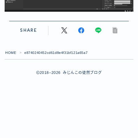
【ダイスバトルガールズ】バレンタインイベント詳細
【ダイスバトルガールズ】ブライダル・セレクションズ
イベント詳細
【ダイスバトルガールズ】ホワイトデーイベント詳細
SHARE
【ダイスバトルガールズ】ローグバトルガールズ コラ
ボイベント イベント詳細
お問い合わせ
HOME
e8740240452cd61d8e4f31bf121a65a7
＞
デモプリセット記事 #8
デモプリセット記事 #8
デモプリセット記事 #8
2018–2026 みじんこの徒然ブログ
デモプリセット記事 #8
デモプリセット記事 Part07
Follow Me
デモプリセット記事 Part07
プライバシーポリシー
プライバシーポリシー
プライバシーポリシー
利用規約
利用規約・プライバシーポリシー
有料記事の決済完了ページ