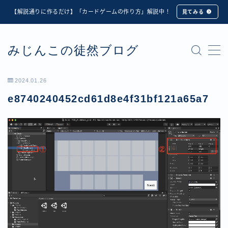
【解説通りに作るだけ】「カードゲームの作り方」解説中！
見てみる
MENU
みじんこの徒然ブログ
★修正版★【Unity カードゲーム】オンライン対戦機能
の実装方法解説【応用編】
【ダイスバトルガールズ】6th Ranking Battle ランキン
2024.01.26
グ報酬詳細
e8740240452cd61d8e4f31bf121a65a7
【ダイスバトルガールズ】EXECUTION CALL ―執行者
たちの招待状― イベント詳細
【ダイスバトルガールズ】Ranking Battle ランキング報
酬詳細
【ダイスバトルガールズ】お正月イベント詳細
【ダイスバトルガールズ】サマーリフレイン -夏の残響-
イベント詳細
【ダイスバトルガールズ】システムアップデート内容詳
細
【ダイスバトルガールズ】スプリング・ロア -春嵐の咆
哮- イベント詳細