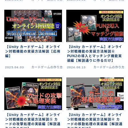
【ダイスバトルガールズ】バレンタインイベント詳細
【ダイスバトルガールズ】ブライダル・セレクションズ
イベント詳細
【ダイスバトルガールズ】ホワイトデーイベント詳細
【ダイスバトルガールズ】ローグバトルガールズ コラ
ボイベント イベント詳細
お問い合わせ
【Unity カードゲーム】オンライ
【Unity カードゲーム】オンライ
デモプリセット記事 #8
ン対戦機能の実装方法解説【応用
ン対戦機能の実装方法解説⑥
編】
PUN2の導入とマッチング機能実
デモプリセット記事 #8
装編【解説通りに作るだけ】
デモプリセット記事 #8
2025.04.03
カードゲームの作り方
2024.06.13
カードゲームの作り方
デモプリセット記事 #8
デモプリセット記事 Part07
デモプリセット記事 Part07
プライバシーポリシー
プライバシーポリシー
プライバシーポリシー
利用規約
【Unity カードゲーム】オンライ
【Unity カードゲーム】オンライ
利用規約・プライバシーポリシー
ン対戦機能の実装方法解説⑤ カ
ン対戦機能の実装方法解説④ カ
ードの攻撃処理の実装編【解説通
ードの移動処理の実装編【解説通
有料記事の決済完了ページ