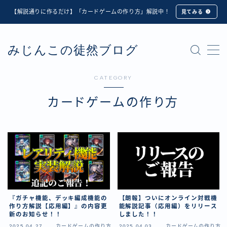
【解説通りに作るだけ】「カードゲームの作り方」解説中！
見てみる
MENU
みじんこの徒然ブログ
★修正版★【Unity カードゲーム】オンライン対戦機能
の実装方法解説【応用編】
【ダイスバトルガールズ】6th Ranking Battle ランキン
CATEGORY
グ報酬詳細
【ダイスバトルガールズ】EXECUTION CALL ―執行者
カードゲームの作り方
たちの招待状― イベント詳細
【ダイスバトルガールズ】Ranking Battle ランキング報
酬詳細
【ダイスバトルガールズ】お正月イベント詳細
【ダイスバトルガールズ】サマーリフレイン -夏の残響-
イベント詳細
【ダイスバトルガールズ】システムアップデート内容詳
細
『ガチャ機能、デッキ編成機能の
【朗報】ついにオンライン対戦機
【ダイスバトルガールズ】スプリング・ロア -春嵐の咆
作り方解説【応用編】』の内容更
能解説記事（応用編）をリリース
新のお知らせ！！
しました！！
哮- イベント詳細
2025.04.27
カードゲームの作り方
2025.04.03
カードゲームの作り方