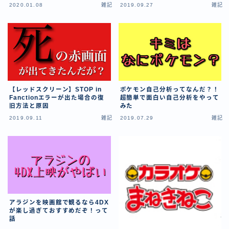
2020.01.08
雑記
2019.09.27
雑記
特定商取引法に基づく表記
著作権について
運営者情報
【レッドスクリーン】STOP in
ポケモン自己分析ってなんだ？！
Fanctionエラーが出た場合の復
超簡単で面白い自己分析をやって
旧方法と原因
みた
2019.09.11
雑記
2019.07.29
雑記
アラジンを映画館で観るなら4DX
が楽し過ぎておすすめだぞ！って
話