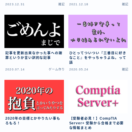
【ダイスバトルガールズ】バレンタインイベント詳細
2023.12.31
雑記
2021.12.18
雑記
【ダイスバトルガールズ】ブライダル・セレクションズ
イベント詳細
【ダイスバトルガールズ】ホワイトデーイベント詳細
【ダイスバトルガールズ】ローグバトルガールズ コラ
ボイベント イベント詳細
お問い合わせ
デモプリセット記事 #8
記事を更新出来なかった事への謝
ひとってついつい『三番目に好き
罪というか言い訳的な記事
なこと』をやっちゃうよね。って
デモプリセット記事 #8
話
デモプリセット記事 #8
2020.07.14
ゲーム作り
2020.05.24
雑記
デモプリセット記事 #8
デモプリセット記事 Part07
デモプリセット記事 Part07
プライバシーポリシー
プライバシーポリシー
プライバシーポリシー
利用規約
2020年の目標とかやりたい事も
【受験者必見！】CompTIA
利用規約・プライバシーポリシー
ろもろ！
Server+ 受験から合格まで必要
な情報まとめ
有料記事の決済完了ページ