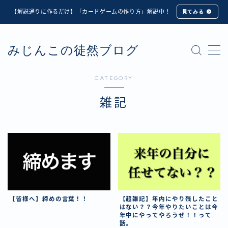
【解説通りに作るだけ】「カードゲームの作り方」解説中！
見てみる
MENU
みじんこの徒然ブログ
★修正版★【Unity カードゲーム】オンライン対戦機能
の実装方法解説【応用編】
【ダイスバトルガールズ】6th Ranking Battle ランキン
CATEGORY
グ報酬詳細
【ダイスバトルガールズ】EXECUTION CALL ―執行者
雑記
たちの招待状― イベント詳細
【ダイスバトルガールズ】Ranking Battle ランキング報
酬詳細
【ダイスバトルガールズ】お正月イベント詳細
【ダイスバトルガールズ】サマーリフレイン -夏の残響-
イベント詳細
【ダイスバトルガールズ】システムアップデート内容詳
細
【皆様へ】締めの言葉！！
【超雑記】年内にやり残したこと
【ダイスバトルガールズ】スプリング・ロア -春嵐の咆
はない？？今年やりたいことは今
年中にやってやろうぜ！！って
哮- イベント詳細
話。