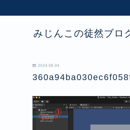
みじんこの徒然ブロ
2024.06.04
360a94ba030ec6f058