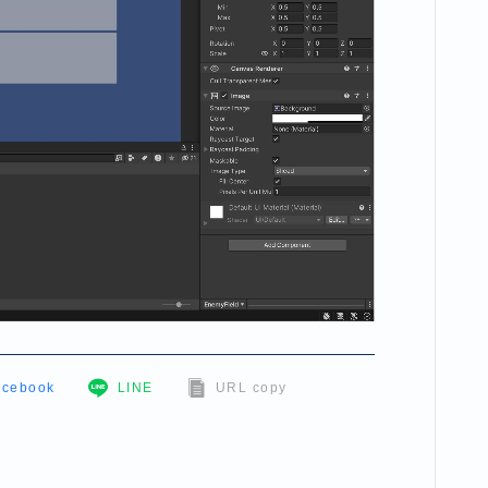
acebook
LINE
URL copy