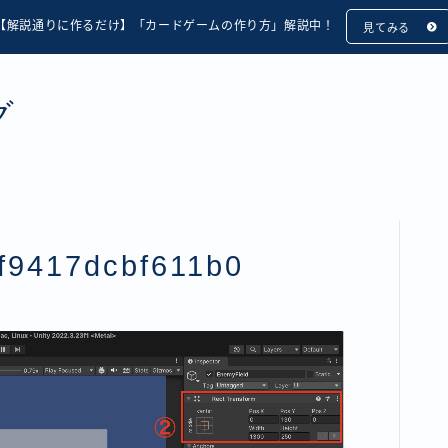
【解説通りに作るだけ】「カードゲームの作り方」解説中！
見てみる
グ
f9417dcbf611b0