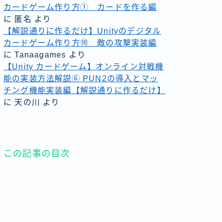
カードゲーム作り方① カードを作る編
に
匿名
より
【解説通りに作るだけ】Unityのデジタル
カードゲーム作り方⑩ 敵の攻撃実装編
に
Tanaagames
より
【Unity カードゲーム】オンライン対戦機
能の実装方法解説⑥ PUN2の導入とマッ
チング機能実装編【解説通りに作るだけ】
に
天の川
より
この記事の目次