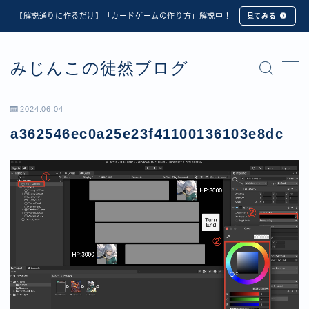
【解説通りに作るだけ】「カードゲームの作り方」解説中！
見てみる
MENU
みじんこの徒然ブログ
★修正版★【Unity カードゲーム】オンライン対戦機能
の実装方法解説【応用編】
【ダイスバトルガールズ】6th Ranking Battle ランキン
2024.06.04
グ報酬詳細
a362546ec0a25e23f41100136103e8dc
【ダイスバトルガールズ】EXECUTION CALL ―執行者
たちの招待状― イベント詳細
【ダイスバトルガールズ】Ranking Battle ランキング報
酬詳細
【ダイスバトルガールズ】お正月イベント詳細
【ダイスバトルガールズ】サマーリフレイン -夏の残響-
イベント詳細
【ダイスバトルガールズ】システムアップデート内容詳
細
【ダイスバトルガールズ】スプリング・ロア -春嵐の咆
哮- イベント詳細