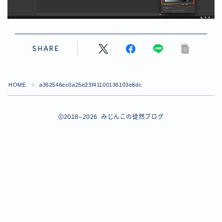
【ダイスバトルガールズ】バレンタインイベント詳細
【ダイスバトルガールズ】ブライダル・セレクションズ
イベント詳細
【ダイスバトルガールズ】ホワイトデーイベント詳細
SHARE
【ダイスバトルガールズ】ローグバトルガールズ コラ
ボイベント イベント詳細
お問い合わせ
HOME
a362546ec0a25e23f41100136103e8dc
＞
デモプリセット記事 #8
デモプリセット記事 #8
デモプリセット記事 #8
2018–2026 みじんこの徒然ブログ
デモプリセット記事 #8
デモプリセット記事 Part07
Follow Me
デモプリセット記事 Part07
プライバシーポリシー
プライバシーポリシー
プライバシーポリシー
利用規約
利用規約・プライバシーポリシー
有料記事の決済完了ページ