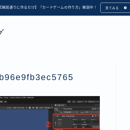
【解説通りに作るだけ】「カードゲームの作り方」解説中！
見てみる
グ
b96e9fb3ec5765