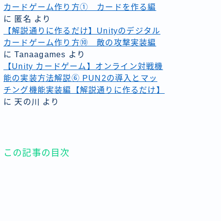
カードゲーム作り方① カードを作る編
に
匿名
より
【解説通りに作るだけ】Unityのデジタル
カードゲーム作り方⑩ 敵の攻撃実装編
に
Tanaagames
より
【Unity カードゲーム】オンライン対戦機
能の実装方法解説⑥ PUN2の導入とマッ
チング機能実装編【解説通りに作るだけ】
に
天の川
より
この記事の目次