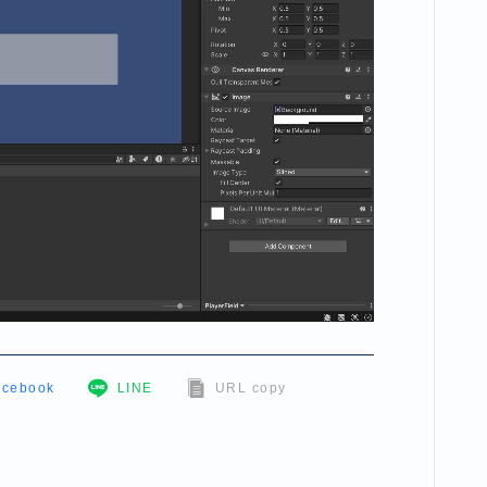
acebook
LINE
URL copy