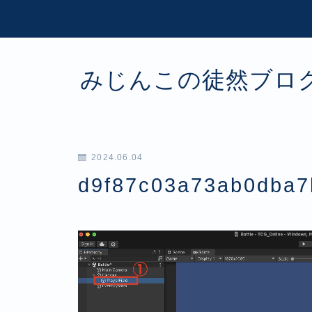
みじんこの徒然ブロ
2024.06.04
d9f87c03a73ab0dba7