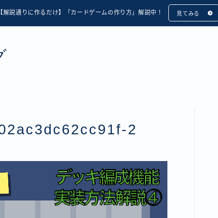
【解説通りに作るだけ】「カードゲームの作り方」解説中！
見てみる
グ
02ac3dc62cc91f-2