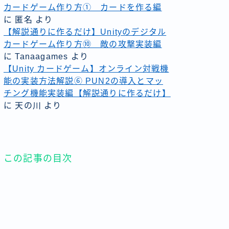
カードゲーム作り方① カードを作る編
に
匿名
より
【解説通りに作るだけ】Unityのデジタル
カードゲーム作り方⑩ 敵の攻撃実装編
に
Tanaagames
より
【Unity カードゲーム】オンライン対戦機
能の実装方法解説⑥ PUN2の導入とマッ
チング機能実装編【解説通りに作るだけ】
に
天の川
より
この記事の目次