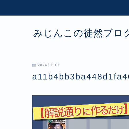
みじんこの徒然ブロ
2024.01.10
a11b4bb3ba448d1fa4