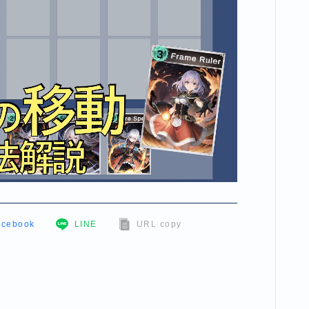
acebook
LINE
URL copy