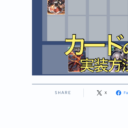
SHARE
X
F