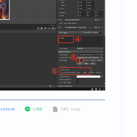
acebook
LINE
URL copy