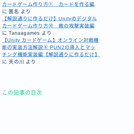
カードゲーム作り方① カードを作る編
に
匿名
より
【解説通りに作るだけ】Unityのデジタル
カードゲーム作り方⑩ 敵の攻撃実装編
に
Tanaagames
より
【Unity カードゲーム】オンライン対戦機
能の実装方法解説⑥ PUN2の導入とマッ
チング機能実装編【解説通りに作るだけ】
に
天の川
より
この記事の目次