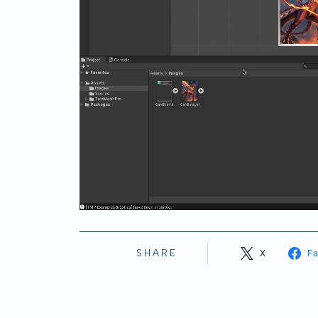
SHARE
X
F