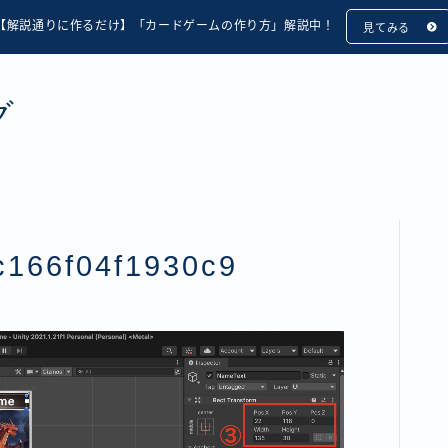
【解説通りに作るだけ】「カードゲームの作り方」解説中！
見てみる
グ
c166f04f1930c9