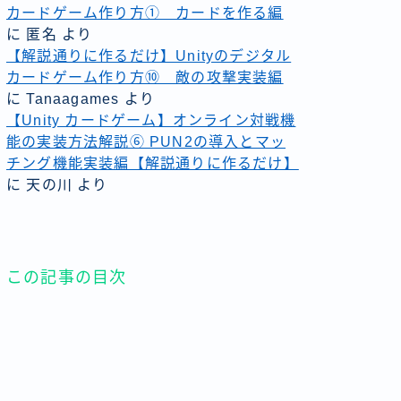
カードゲーム作り方① カードを作る編
に
匿名
より
【解説通りに作るだけ】Unityのデジタル
カードゲーム作り方⑩ 敵の攻撃実装編
に
Tanaagames
より
【Unity カードゲーム】オンライン対戦機
能の実装方法解説⑥ PUN2の導入とマッ
チング機能実装編【解説通りに作るだけ】
に
天の川
より
この記事の目次