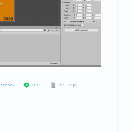
acebook
LINE
URL copy