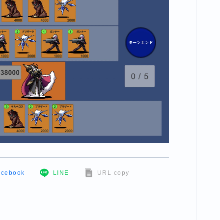
acebook
LINE
URL copy