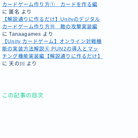
カードゲーム作り方① カードを作る編
に
匿名
より
【解説通りに作るだけ】Unityのデジタル
カードゲーム作り方⑩ 敵の攻撃実装編
に
Tanaagames
より
【Unity カードゲーム】オンライン対戦機
能の実装方法解説⑥ PUN2の導入とマッ
チング機能実装編【解説通りに作るだけ】
に
天の川
より
この記事の目次