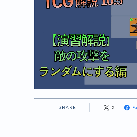
SHARE
X
F