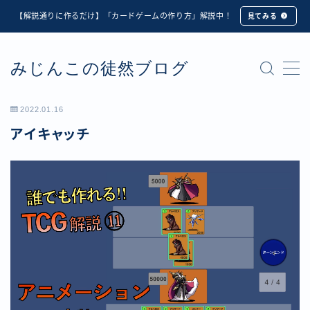
【解説通りに作るだけ】「カードゲームの作り方」解説中！
見てみる
MENU
みじんこの徒然ブログ
★修正版★【Unity カードゲーム】オンライン対戦機能
の実装方法解説【応用編】
【ダイスバトルガールズ】6th Ranking Battle ランキン
2022.01.16
グ報酬詳細
アイキャッチ
【ダイスバトルガールズ】EXECUTION CALL ―執行者
たちの招待状― イベント詳細
【ダイスバトルガールズ】Ranking Battle ランキング報
酬詳細
【ダイスバトルガールズ】お正月イベント詳細
【ダイスバトルガールズ】サマーリフレイン -夏の残響-
イベント詳細
【ダイスバトルガールズ】システムアップデート内容詳
細
【ダイスバトルガールズ】スプリング・ロア -春嵐の咆
哮- イベント詳細