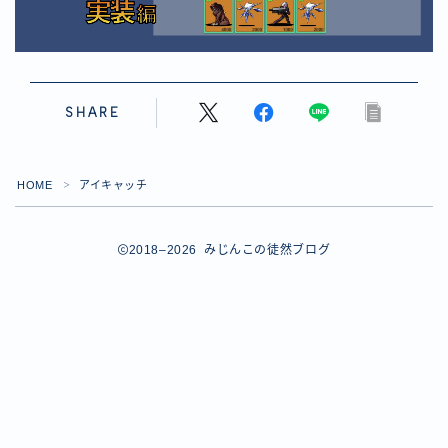
【ダイスバトルガールズ】バレンタインイベント詳細
【ダイスバトルガールズ】ブライダル・セレクションズ
イベント詳細
【ダイスバトルガールズ】ホワイトデーイベント詳細
【ダイスバトルガールズ】ローグバトルガールズ コラ
SHARE
ボイベント イベント詳細
お問い合わせ
デモプリセット記事 #8
HOME
アイキャッチ
＞
デモプリセット記事 #8
デモプリセット記事 #8
デモプリセット記事 #8
2018–2026 みじんこの徒然ブログ
デモプリセット記事 Part07
Follow Me
デモプリセット記事 Part07
プライバシーポリシー
プライバシーポリシー
プライバシーポリシー
利用規約
利用規約・プライバシーポリシー
有料記事の決済完了ページ