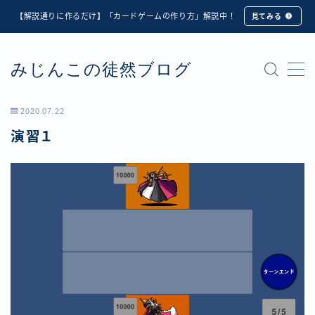
【解説通りに作るだけ】「カードゲームの作り方」解説中！
見てみる
MENU
みじんこの徒然ブログ
★修正版★【Unity カードゲーム】オンライン対戦機能
の実装方法解説【応用編】
【ダイスバトルガールズ】6th Ranking Battle ランキン
2020.07.22
グ報酬詳細
演習１
【ダイスバトルガールズ】EXECUTION CALL ―執行者
たちの招待状― イベント詳細
【ダイスバトルガールズ】Ranking Battle ランキング報
酬詳細
【ダイスバトルガールズ】お正月イベント詳細
【ダイスバトルガールズ】サマーリフレイン -夏の残響-
イベント詳細
【ダイスバトルガールズ】システムアップデート内容詳
細
【ダイスバトルガールズ】スプリング・ロア -春嵐の咆
哮- イベント詳細