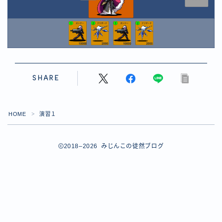
【ダイスバトルガールズ】バレンタインイベント詳細
【ダイスバトルガールズ】ブライダル・セレクションズ
イベント詳細
【ダイスバトルガールズ】ホワイトデーイベント詳細
【ダイスバトルガールズ】ローグバトルガールズ コラ
ボイベント イベント詳細
お問い合わせ
SHARE
デモプリセット記事 #8
デモプリセット記事 #8
デモプリセット記事 #8
HOME
演習１
＞
デモプリセット記事 #8
デモプリセット記事 Part07
2018–2026 みじんこの徒然ブログ
Follow Me
デモプリセット記事 Part07
プライバシーポリシー
プライバシーポリシー
プライバシーポリシー
利用規約
利用規約・プライバシーポリシー
有料記事の決済完了ページ