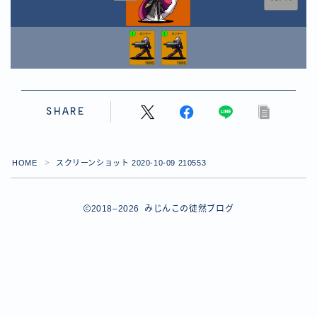
【ダイスバトルガールズ】バレンタインイベント詳細
【ダイスバトルガールズ】ブライダル・セレクションズ
イベント詳細
【ダイスバトルガールズ】ホワイトデーイベント詳細
【ダイスバトルガールズ】ローグバトルガールズ コラ
ボイベント イベント詳細
お問い合わせ
SHARE
デモプリセット記事 #8
デモプリセット記事 #8
デモプリセット記事 #8
HOME
スクリーンショット 2020-10-09 210553
＞
デモプリセット記事 #8
デモプリセット記事 Part07
2018–2026 みじんこの徒然ブログ
Follow Me
デモプリセット記事 Part07
プライバシーポリシー
プライバシーポリシー
プライバシーポリシー
利用規約
利用規約・プライバシーポリシー
有料記事の決済完了ページ