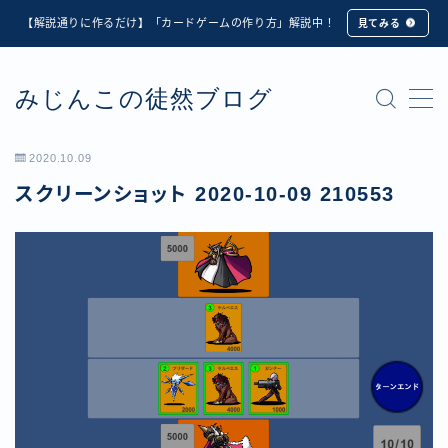
【解説通りに作るだけ】「カードゲームの作り方」解説中！
見てみる
MENU
みじんこの徒然ブログ
★修正版★【Unity カードゲーム】オンライン対戦機能
の実装方法解説【応用編】
【ダイスバトルガールズ】6th Ranking Battle ランキン
2020.10.09
グ報酬詳細
スクリーンショット 2020-10-09 210553
【ダイスバトルガールズ】EXECUTION CALL ―執行者
たちの招待状― イベント詳細
【ダイスバトルガールズ】Ranking Battle ランキング報
酬詳細
【ダイスバトルガールズ】お正月イベント詳細
【ダイスバトルガールズ】サマーリフレイン -夏の残響-
イベント詳細
【ダイスバトルガールズ】システムアップデート内容詳
細
【ダイスバトルガールズ】スプリング・ロア -春嵐の咆
哮- イベント詳細