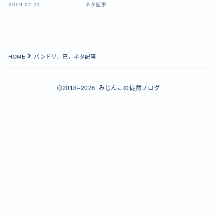
【ダイスバトルガールズ】バレンタインイベント詳細
2019.02.11
ネタ記事
【ダイスバトルガールズ】ブライダル・セレクションズ
イベント詳細
【ダイスバトルガールズ】ホワイトデーイベント詳細
【ダイスバトルガールズ】ローグバトルガールズ コラ
HOME
バンドリ，巴，ネタ記事
ボイベント イベント詳細
お問い合わせ
デモプリセット記事 #8
2018–2026 みじんこの徒然ブログ
デモプリセット記事 #8
デモプリセット記事 #8
デモプリセット記事 #8
デモプリセット記事 Part07
Follow Me
デモプリセット記事 Part07
プライバシーポリシー
プライバシーポリシー
プライバシーポリシー
利用規約
利用規約・プライバシーポリシー
有料記事の決済完了ページ