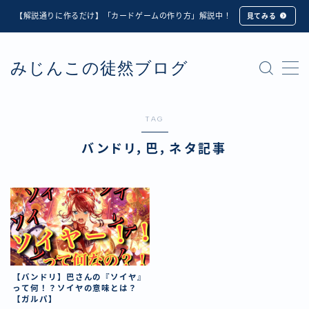
【解説通りに作るだけ】「カードゲームの作り方」解説中！
見てみる
MENU
みじんこの徒然ブログ
★修正版★【Unity カードゲーム】オンライン対戦機能
の実装方法解説【応用編】
【ダイスバトルガールズ】6th Ranking Battle ランキン
グ報酬詳細
TAG
【ダイスバトルガールズ】EXECUTION CALL ―執行者
バンドリ，巴，ネタ記事
たちの招待状― イベント詳細
【ダイスバトルガールズ】Ranking Battle ランキング報
酬詳細
【ダイスバトルガールズ】お正月イベント詳細
【ダイスバトルガールズ】サマーリフレイン -夏の残響-
イベント詳細
【ダイスバトルガールズ】システムアップデート内容詳
細
【バンドリ】巴さんの『ソイヤ』
【ダイスバトルガールズ】スプリング・ロア -春嵐の咆
って何！？ソイヤの意味とは？
哮- イベント詳細
【ガルパ】