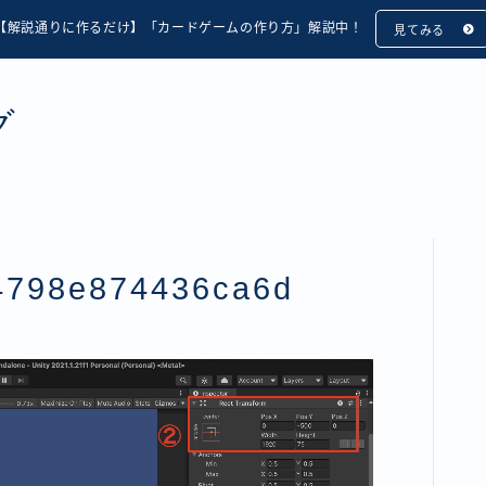
【解説通りに作るだけ】「カードゲームの作り方」解説中！
見てみる
グ
4798e874436ca6d