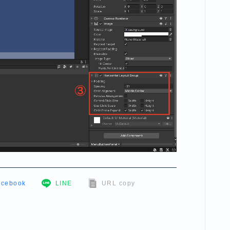
acebook
LINE
URL copy