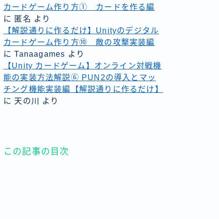
カードゲーム作り方① カードを作る編
に
匿名
より
【解説通りに作るだけ】Unityのデジタル
カードゲーム作り方⑩ 敵の攻撃実装編
に
Tanaagames
より
【Unity カードゲーム】オンライン対戦機
能の実装方法解説⑥ PUN2の導入とマッ
チング機能実装編【解説通りに作るだけ】
に
天の川
より
この記事の目次