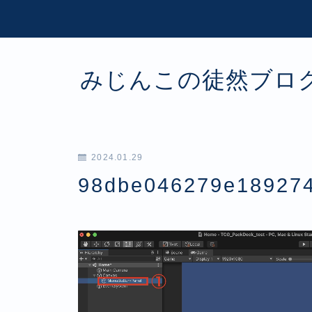
みじんこの徒然ブロ
2024.01.29
98dbe046279e18927