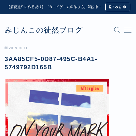
【解説通りに作るだけ】「カードゲームの作り方」解説中！
見てみる
MENU
みじんこの徒然ブログ
★修正版★【Unity カードゲーム】オンライン対戦機能
の実装方法解説【応用編】
【ダイスバトルガールズ】6th Ranking Battle ランキン
2019.10.11
グ報酬詳細
3AA85CF5-0D87-495C-B4A1-
【ダイスバトルガールズ】EXECUTION CALL ―執行者
たちの招待状― イベント詳細
5749792D165B
【ダイスバトルガールズ】Ranking Battle ランキング報
酬詳細
【ダイスバトルガールズ】お正月イベント詳細
【ダイスバトルガールズ】サマーリフレイン -夏の残響-
イベント詳細
【ダイスバトルガールズ】システムアップデート内容詳
細
【ダイスバトルガールズ】スプリング・ロア -春嵐の咆
哮- イベント詳細