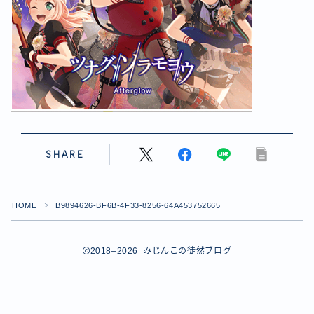
【ダイスバトルガールズ】バレンタインイベント詳細
【ダイスバトルガールズ】ブライダル・セレクションズ
イベント詳細
【ダイスバトルガールズ】ホワイトデーイベント詳細
【ダイスバトルガールズ】ローグバトルガールズ コラ
ボイベント イベント詳細
お問い合わせ
デモプリセット記事 #8
デモプリセット記事 #8
SHARE
デモプリセット記事 #8
デモプリセット記事 #8
デモプリセット記事 Part07
HOME
B9894626-BF6B-4F33-8256-64A453752665
Follow Me
＞
デモプリセット記事 Part07
プライバシーポリシー
プライバシーポリシー
2018–2026 みじんこの徒然ブログ
プライバシーポリシー
利用規約
利用規約・プライバシーポリシー
有料記事の決済完了ページ