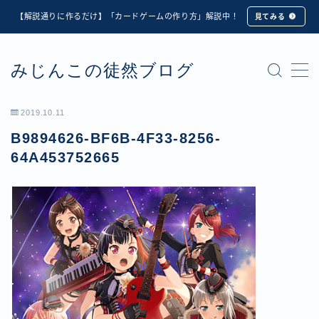
【解説通りに作るだけ】「カードゲームの作り方」解説中！
見てみる
MENU
みじんこの徒然ブログ
★修正版★【Unity カードゲーム】オンライン対戦機能
の実装方法解説【応用編】
【ダイスバトルガールズ】6th Ranking Battle ランキン
2019.10.11
グ報酬詳細
B9894626-BF6B-4F33-8256-
【ダイスバトルガールズ】EXECUTION CALL ―執行者
たちの招待状― イベント詳細
64A453752665
【ダイスバトルガールズ】Ranking Battle ランキング報
酬詳細
【ダイスバトルガールズ】お正月イベント詳細
【ダイスバトルガールズ】サマーリフレイン -夏の残響-
イベント詳細
【ダイスバトルガールズ】システムアップデート内容詳
細
【ダイスバトルガールズ】スプリング・ロア -春嵐の咆
哮- イベント詳細