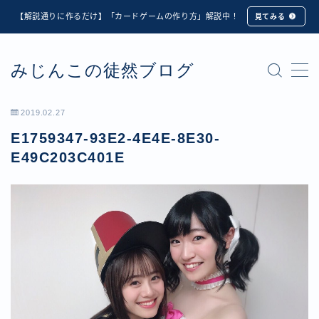
【解説通りに作るだけ】「カードゲームの作り方」解説中！
見てみる
MENU
みじんこの徒然ブログ
★修正版★【Unity カードゲーム】オンライン対戦機能
の実装方法解説【応用編】
【ダイスバトルガールズ】6th Ranking Battle ランキン
2019.02.27
グ報酬詳細
E1759347-93E2-4E4E-8E30-
【ダイスバトルガールズ】EXECUTION CALL ―執行者
たちの招待状― イベント詳細
E49C203C401E
【ダイスバトルガールズ】Ranking Battle ランキング報
酬詳細
【ダイスバトルガールズ】お正月イベント詳細
【ダイスバトルガールズ】サマーリフレイン -夏の残響-
イベント詳細
【ダイスバトルガールズ】システムアップデート内容詳
細
【ダイスバトルガールズ】スプリング・ロア -春嵐の咆
哮- イベント詳細