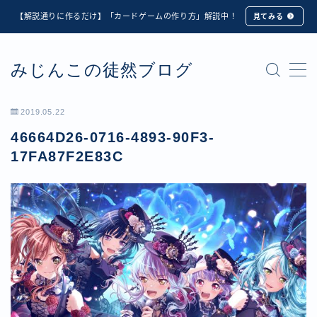
【解説通りに作るだけ】「カードゲームの作り方」解説中！
見てみる
MENU
みじんこの徒然ブログ
★修正版★【Unity カードゲーム】オンライン対戦機能
の実装方法解説【応用編】
【ダイスバトルガールズ】6th Ranking Battle ランキン
2019.05.22
グ報酬詳細
46664D26-0716-4893-90F3-
【ダイスバトルガールズ】EXECUTION CALL ―執行者
たちの招待状― イベント詳細
17FA87F2E83C
【ダイスバトルガールズ】Ranking Battle ランキング報
酬詳細
【ダイスバトルガールズ】お正月イベント詳細
【ダイスバトルガールズ】サマーリフレイン -夏の残響-
イベント詳細
【ダイスバトルガールズ】システムアップデート内容詳
細
【ダイスバトルガールズ】スプリング・ロア -春嵐の咆
哮- イベント詳細