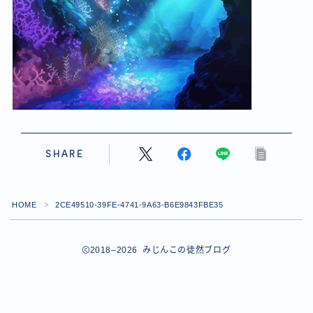
【ダイスバトルガールズ】バレンタインイベント詳細
【ダイスバトルガールズ】ブライダル・セレクションズ
イベント詳細
【ダイスバトルガールズ】ホワイトデーイベント詳細
【ダイスバトルガールズ】ローグバトルガールズ コラ
ボイベント イベント詳細
お問い合わせ
デモプリセット記事 #8
デモプリセット記事 #8
SHARE
デモプリセット記事 #8
デモプリセット記事 #8
デモプリセット記事 Part07
HOME
2CE49510-39FE-4741-9A63-B6E9843FBE35
Follow Me
＞
デモプリセット記事 Part07
プライバシーポリシー
プライバシーポリシー
2018–2026 みじんこの徒然ブログ
プライバシーポリシー
利用規約
利用規約・プライバシーポリシー
有料記事の決済完了ページ