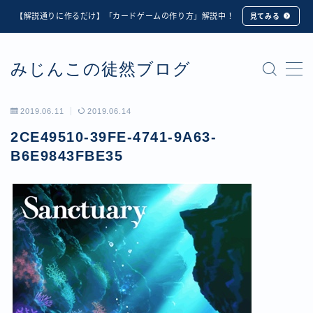
【解説通りに作るだけ】「カードゲームの作り方」解説中！
見てみる
MENU
みじんこの徒然ブログ
★修正版★【Unity カードゲーム】オンライン対戦機能
の実装方法解説【応用編】
【ダイスバトルガールズ】6th Ranking Battle ランキン
2019.06.11
2019.06.14
グ報酬詳細
2CE49510-39FE-4741-9A63-
【ダイスバトルガールズ】EXECUTION CALL ―執行者
たちの招待状― イベント詳細
B6E9843FBE35
【ダイスバトルガールズ】Ranking Battle ランキング報
酬詳細
【ダイスバトルガールズ】お正月イベント詳細
【ダイスバトルガールズ】サマーリフレイン -夏の残響-
イベント詳細
【ダイスバトルガールズ】システムアップデート内容詳
細
【ダイスバトルガールズ】スプリング・ロア -春嵐の咆
哮- イベント詳細