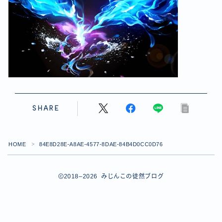
【ダイスバトルガールズ】バレンタインイベント詳細
【ダイスバトルガールズ】ブライダル・セレクションズ
イベント詳細
【ダイスバトルガールズ】ホワイトデーイベント詳細
【ダイスバトルガールズ】ローグバトルガールズ コラ
ボイベント イベント詳細
お問い合わせ
デモプリセット記事 #8
デモプリセット記事 #8
SHARE
デモプリセット記事 #8
デモプリセット記事 #8
デモプリセット記事 Part07
HOME
84E8D28E-A8AE-4577-8DAE-84B4D0CC0D76
＞
Follow Me
デモプリセット記事 Part07
プライバシーポリシー
プライバシーポリシー
2018–2026 みじんこの徒然ブログ
プライバシーポリシー
利用規約
利用規約・プライバシーポリシー
有料記事の決済完了ページ