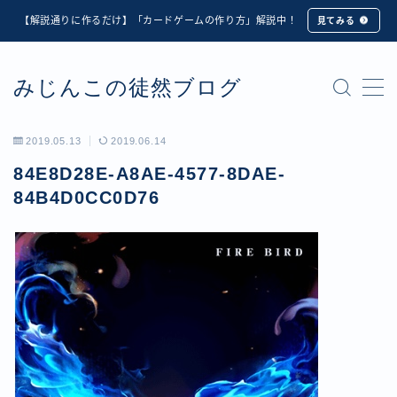
【解説通りに作るだけ】「カードゲームの作り方」解説中！
見てみる
MENU
みじんこの徒然ブログ
★修正版★【Unity カードゲーム】オンライン対戦機能
の実装方法解説【応用編】
【ダイスバトルガールズ】6th Ranking Battle ランキン
2019.05.13
2019.06.14
グ報酬詳細
84E8D28E-A8AE-4577-8DAE-
【ダイスバトルガールズ】EXECUTION CALL ―執行者
たちの招待状― イベント詳細
84B4D0CC0D76
【ダイスバトルガールズ】Ranking Battle ランキング報
酬詳細
【ダイスバトルガールズ】お正月イベント詳細
【ダイスバトルガールズ】サマーリフレイン -夏の残響-
イベント詳細
【ダイスバトルガールズ】システムアップデート内容詳
細
【ダイスバトルガールズ】スプリング・ロア -春嵐の咆
哮- イベント詳細