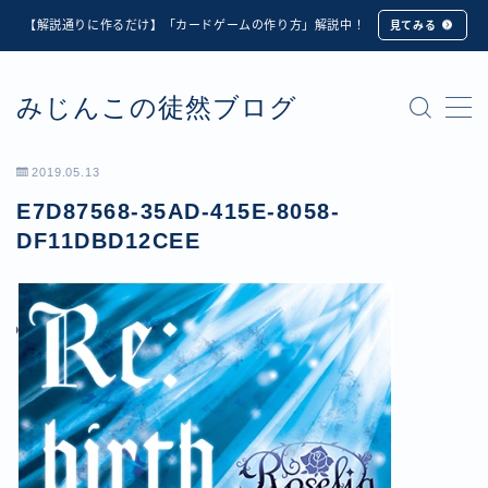
【解説通りに作るだけ】「カードゲームの作り方」解説中！
見てみる
MENU
みじんこの徒然ブログ
★修正版★【Unity カードゲーム】オンライン対戦機能
の実装方法解説【応用編】
【ダイスバトルガールズ】6th Ranking Battle ランキン
2019.05.13
グ報酬詳細
E7D87568-35AD-415E-8058-
【ダイスバトルガールズ】EXECUTION CALL ―執行者
たちの招待状― イベント詳細
DF11DBD12CEE
【ダイスバトルガールズ】Ranking Battle ランキング報
酬詳細
【ダイスバトルガールズ】お正月イベント詳細
【ダイスバトルガールズ】サマーリフレイン -夏の残響-
イベント詳細
【ダイスバトルガールズ】システムアップデート内容詳
細
【ダイスバトルガールズ】スプリング・ロア -春嵐の咆
哮- イベント詳細