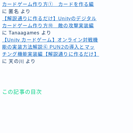
カードゲーム作り方① カードを作る編
に
匿名
より
【解説通りに作るだけ】Unityのデジタル
カードゲーム作り方⑩ 敵の攻撃実装編
に
Tanaagames
より
【Unity カードゲーム】オンライン対戦機
能の実装方法解説⑥ PUN2の導入とマッ
チング機能実装編【解説通りに作るだけ】
に
天の川
より
この記事の目次