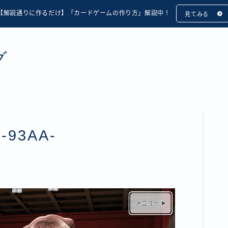
【解説通りに作るだけ】「カードゲームの作り方」解説中！
見てみる
グ
-93AA-