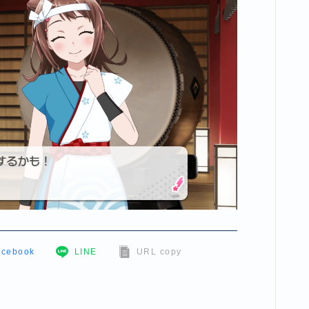
acebook
LINE
URL copy