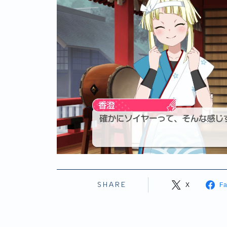
SHARE
X
F