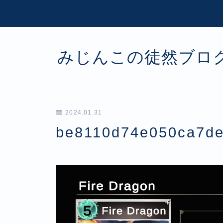
みじんこの徒然ブロ
2024.01.31
be8110d74e050ca7d