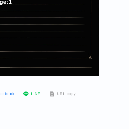
acebook
LINE
URL copy