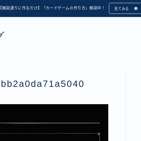
【解説通りに作るだけ】「カードゲームの作り方」解説中！
見てみる
グ
ebb2a0da71a5040