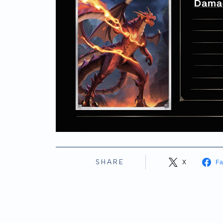
SHARE
X
F