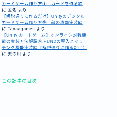
カードゲーム作り方① カードを作る編
に
匿名
より
【解説通りに作るだけ】Unityのデジタル
カードゲーム作り方⑩ 敵の攻撃実装編
に
Tanaagames
より
【Unity カードゲーム】オンライン対戦機
能の実装方法解説⑥ PUN2の導入とマッ
チング機能実装編【解説通りに作るだけ】
に
天の川
より
この記事の目次