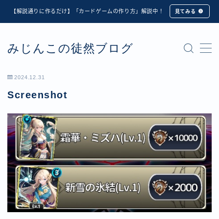
【解説通りに作るだけ】「カードゲームの作り方」解説中！
見てみる
MENU
みじんこの徒然ブログ
★修正版★【Unity カードゲーム】オンライン対戦機能
の実装方法解説【応用編】
【ダイスバトルガールズ】6th Ranking Battle ランキン
2024.12.31
グ報酬詳細
Screenshot
【ダイスバトルガールズ】EXECUTION CALL ―執行者
たちの招待状― イベント詳細
【ダイスバトルガールズ】Ranking Battle ランキング報
酬詳細
【ダイスバトルガールズ】お正月イベント詳細
【ダイスバトルガールズ】サマーリフレイン -夏の残響-
イベント詳細
【ダイスバトルガールズ】システムアップデート内容詳
細
【ダイスバトルガールズ】スプリング・ロア -春嵐の咆
哮- イベント詳細