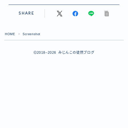
【ダイスバトルガールズ】バレンタインイベント詳細
【ダイスバトルガールズ】ブライダル・セレクションズ
SHARE
イベント詳細
【ダイスバトルガールズ】ホワイトデーイベント詳細
【ダイスバトルガールズ】ローグバトルガールズ コラ
HOME
Screenshot
＞
ボイベント イベント詳細
お問い合わせ
デモプリセット記事 #8
2018–2026 みじんこの徒然ブログ
デモプリセット記事 #8
デモプリセット記事 #8
デモプリセット記事 #8
デモプリセット記事 Part07
Follow Me
デモプリセット記事 Part07
プライバシーポリシー
プライバシーポリシー
プライバシーポリシー
利用規約
利用規約・プライバシーポリシー
有料記事の決済完了ページ