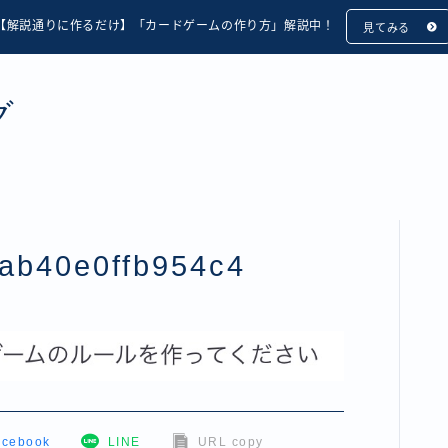
【解説通りに作るだけ】「カードゲームの作り方」解説中！
見てみる
グ
ab40e0ffb954c4
acebook
LINE
URL copy