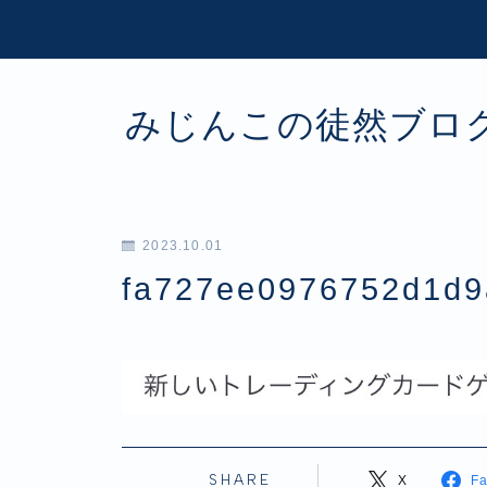
みじんこの徒然ブロ
2023.10.01
fa727ee0976752d1d9
SHARE
X
F