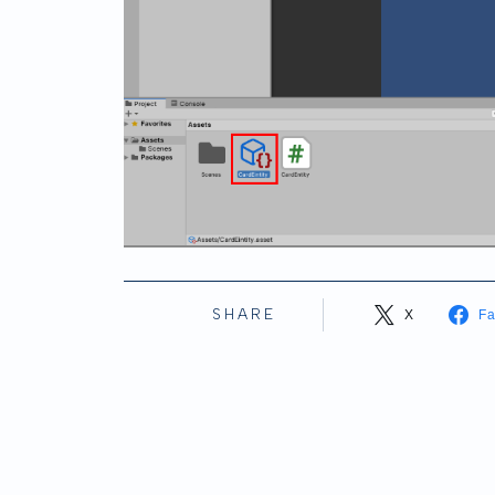
SHARE
X
F