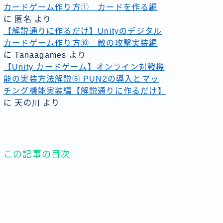
カードゲーム作り方① カードを作る編
に
匿名
より
【解説通りに作るだけ】Unityのデジタル
カードゲーム作り方⑩ 敵の攻撃実装編
に
Tanaagames
より
【Unity カードゲーム】オンライン対戦機
能の実装方法解説⑥ PUN2の導入とマッ
チング機能実装編【解説通りに作るだけ】
に
天の川
より
この記事の目次