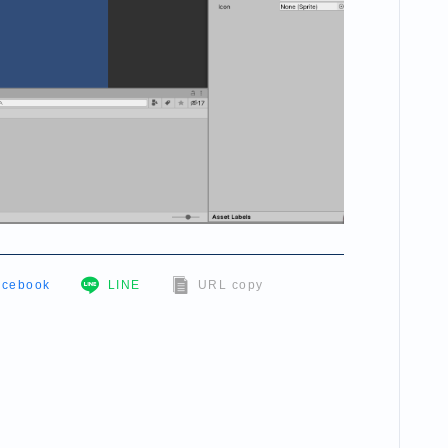
acebook
LINE
URL copy