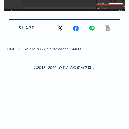
【ダイスバトルガールズ】バレンタインイベント詳細
【ダイスバトルガールズ】ブライダル・セレクションズ
イベント詳細
【ダイスバトルガールズ】ホワイトデーイベント詳細
SHARE
【ダイスバトルガールズ】ローグバトルガールズ コラ
ボイベント イベント詳細
お問い合わせ
HOME
62a2f7c193536f3c8be35eecd3344ef3
＞
デモプリセット記事 #8
デモプリセット記事 #8
デモプリセット記事 #8
2018–2026 みじんこの徒然ブログ
デモプリセット記事 #8
デモプリセット記事 Part07
Follow Me
デモプリセット記事 Part07
プライバシーポリシー
プライバシーポリシー
プライバシーポリシー
利用規約
利用規約・プライバシーポリシー
有料記事の決済完了ページ