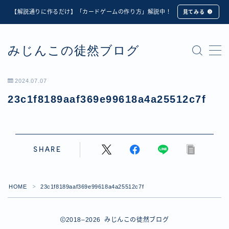
【解説通りに作るだけ】「カードゲームの作り方」解説中！
見てみる
MENU
みじんこの徒然ブログ
★修正版★【Unity カードゲーム】オンライン対戦機能
の実装方法解説【応用編】
【ダイスバトルガールズ】6th Ranking Battle ランキン
2024.07.07
グ報酬詳細
23c1f8189aaf369e99618a4a25512c7f
【ダイスバトルガールズ】EXECUTION CALL ―執行者
たちの招待状― イベント詳細
【ダイスバトルガールズ】Ranking Battle ランキング報
酬詳細
【ダイスバトルガールズ】お正月イベント詳細
SHARE
【ダイスバトルガールズ】サマーリフレイン -夏の残響-
イベント詳細
【ダイスバトルガールズ】システムアップデート内容詳
HOME
23c1f8189aaf369e99618a4a25512c7f
＞
細
【ダイスバトルガールズ】スプリング・ロア -春嵐の咆
2018–2026 みじんこの徒然ブログ
哮- イベント詳細