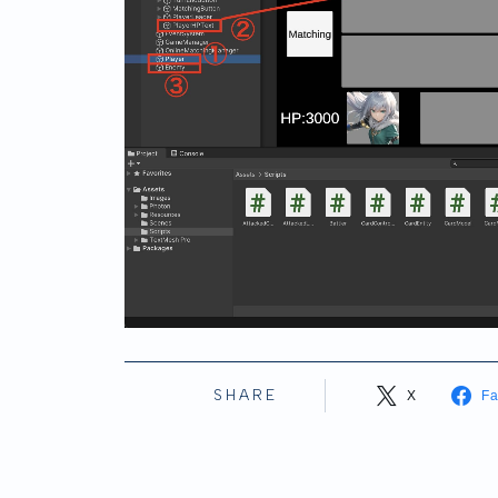
SHARE
X
F