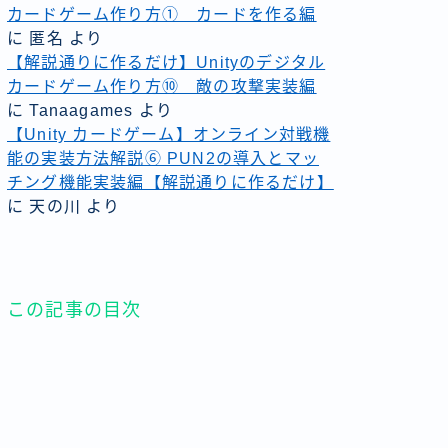
カードゲーム作り方① カードを作る編
に
匿名
より
【解説通りに作るだけ】Unityのデジタル
カードゲーム作り方⑩ 敵の攻撃実装編
に
Tanaagames
より
【Unity カードゲーム】オンライン対戦機
能の実装方法解説⑥ PUN2の導入とマッ
チング機能実装編【解説通りに作るだけ】
に
天の川
より
この記事の目次