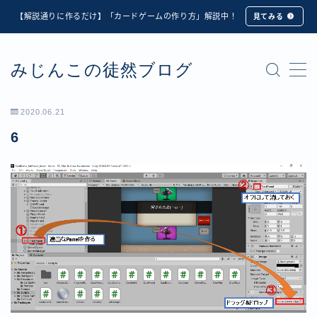
【解説通りに作るだけ】「カードゲームの作り方」解説中！
見てみる
MENU
みじんこの徒然ブログ
★修正版★【Unity カードゲーム】オンライン対戦機能
の実装方法解説【応用編】
【ダイスバトルガールズ】6th Ranking Battle ランキン
2020.06.21
グ報酬詳細
6
【ダイスバトルガールズ】EXECUTION CALL ―執行者
たちの招待状― イベント詳細
【ダイスバトルガールズ】Ranking Battle ランキング報
酬詳細
【ダイスバトルガールズ】お正月イベント詳細
【ダイスバトルガールズ】サマーリフレイン -夏の残響-
イベント詳細
【ダイスバトルガールズ】システムアップデート内容詳
細
【ダイスバトルガールズ】スプリング・ロア -春嵐の咆
哮- イベント詳細