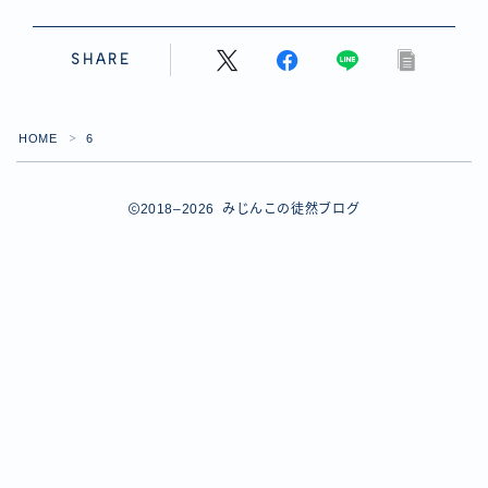
【ダイスバトルガールズ】バレンタインイベント詳細
【ダイスバトルガールズ】ブライダル・セレクションズ
SHARE
イベント詳細
【ダイスバトルガールズ】ホワイトデーイベント詳細
【ダイスバトルガールズ】ローグバトルガールズ コラ
ボイベント イベント詳細
HOME
6
＞
お問い合わせ
デモプリセット記事 #8
2018–2026 みじんこの徒然ブログ
デモプリセット記事 #8
デモプリセット記事 #8
デモプリセット記事 #8
デモプリセット記事 Part07
Follow Me
デモプリセット記事 Part07
プライバシーポリシー
プライバシーポリシー
プライバシーポリシー
利用規約
利用規約・プライバシーポリシー
有料記事の決済完了ページ