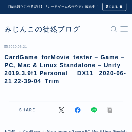
【解説通りに作るだけ】「カードゲームの作り方」解説中！
見てみる
MENU
みじんこの徒然ブログ
★修正版★【Unity カードゲーム】オンライン対戦機能
の実装方法解説【応用編】
【ダイスバトルガールズ】6th Ranking Battle ランキン
2020.06.21
グ報酬詳細
CardGame_forMovie_tester – Game –
【ダイスバトルガールズ】EXECUTION CALL ―執行者
たちの招待状― イベント詳細
PC, Mac & Linux Standalone – Unity
【ダイスバトルガールズ】Ranking Battle ランキング報
2019.3.9f1 Personal_ _DX11_ 2020-06-
酬詳細
21 22-39-04_Trim
【ダイスバトルガールズ】お正月イベント詳細
【ダイスバトルガールズ】サマーリフレイン -夏の残響-
イベント詳細
【ダイスバトルガールズ】システムアップデート内容詳
SHARE
細
【ダイスバトルガールズ】スプリング・ロア -春嵐の咆
哮- イベント詳細
HOME
CardGame_forMovie_tester – Game – PC, Mac & Linux Standalone –
＞