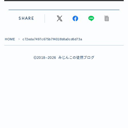
【ダイスバトルガールズ】バレンタインイベント詳細
【ダイスバトルガールズ】ブライダル・セレクションズ
イベント詳細
SHARE
【ダイスバトルガールズ】ホワイトデーイベント詳細
【ダイスバトルガールズ】ローグバトルガールズ コラ
ボイベント イベント詳細
HOME
c72eda7497c675b7f4018b8a0cd6d73a
＞
お問い合わせ
デモプリセット記事 #8
デモプリセット記事 #8
2018–2026 みじんこの徒然ブログ
デモプリセット記事 #8
デモプリセット記事 #8
デモプリセット記事 Part07
Follow Me
デモプリセット記事 Part07
プライバシーポリシー
プライバシーポリシー
プライバシーポリシー
利用規約
利用規約・プライバシーポリシー
有料記事の決済完了ページ