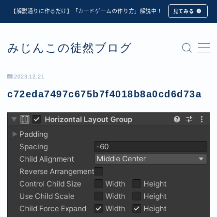
【解説通りに作るだけ】「カードゲームの作り方」解説中！
見てみる
MENU
みじんこの徒然ブログ
★修正版★【Unity カードゲーム】オンライン対戦機能
の実装方法解説【応用編】
【ダイスバトルガールズ】6th Ranking Battle ランキン
2023.12.21
グ報酬詳細
c72eda7497c675b7f4018b8a0cd6d73a
【ダイスバトルガールズ】EXECUTION CALL ―執行者
たちの招待状― イベント詳細
【ダイスバトルガールズ】Ranking Battle ランキング報
酬詳細
【ダイスバトルガールズ】お正月イベント詳細
【ダイスバトルガールズ】サマーリフレイン -夏の残響-
イベント詳細
【ダイスバトルガールズ】システムアップデート内容詳
細
【ダイスバトルガールズ】スプリング・ロア -春嵐の咆
哮- イベント詳細