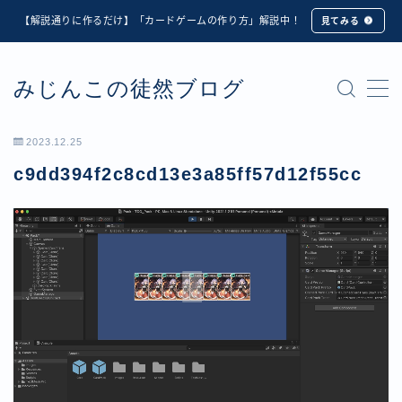
【解説通りに作るだけ】「カードゲームの作り方」解説中！
見てみる
MENU
みじんこの徒然ブログ
★修正版★【Unity カードゲーム】オンライン対戦機能
の実装方法解説【応用編】
【ダイスバトルガールズ】6th Ranking Battle ランキン
2023.12.25
グ報酬詳細
c9dd394f2c8cd13e3a85ff57d12f55cc
【ダイスバトルガールズ】EXECUTION CALL ―執行者
たちの招待状― イベント詳細
【ダイスバトルガールズ】Ranking Battle ランキング報
酬詳細
【ダイスバトルガールズ】お正月イベント詳細
【ダイスバトルガールズ】サマーリフレイン -夏の残響-
イベント詳細
【ダイスバトルガールズ】システムアップデート内容詳
細
【ダイスバトルガールズ】スプリング・ロア -春嵐の咆
哮- イベント詳細