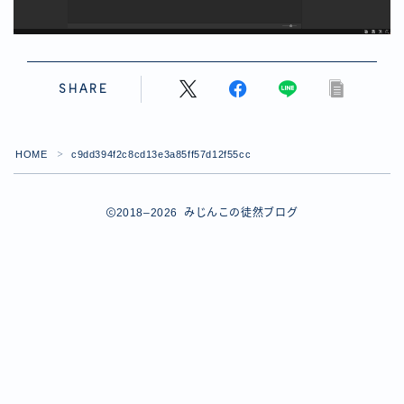
【ダイスバトルガールズ】バレンタインイベント詳細
【ダイスバトルガールズ】ブライダル・セレクションズ
イベント詳細
【ダイスバトルガールズ】ホワイトデーイベント詳細
SHARE
【ダイスバトルガールズ】ローグバトルガールズ コラ
ボイベント イベント詳細
お問い合わせ
HOME
c9dd394f2c8cd13e3a85ff57d12f55cc
＞
デモプリセット記事 #8
デモプリセット記事 #8
デモプリセット記事 #8
2018–2026 みじんこの徒然ブログ
デモプリセット記事 #8
デモプリセット記事 Part07
Follow Me
デモプリセット記事 Part07
プライバシーポリシー
プライバシーポリシー
プライバシーポリシー
利用規約
利用規約・プライバシーポリシー
有料記事の決済完了ページ