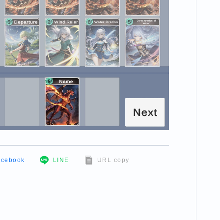
acebook
LINE
URL copy