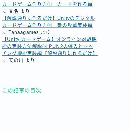
カードゲーム作り方① カードを作る編
に
匿名
より
【解説通りに作るだけ】Unityのデジタル
カードゲーム作り方⑩ 敵の攻撃実装編
に
Tanaagames
より
【Unity カードゲーム】オンライン対戦機
能の実装方法解説⑥ PUN2の導入とマッ
チング機能実装編【解説通りに作るだけ】
に
天の川
より
この記事の目次