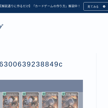
【解説通りに作るだけ】「カードゲームの作り方」解説中！
見てみる
グ
26300639238849c