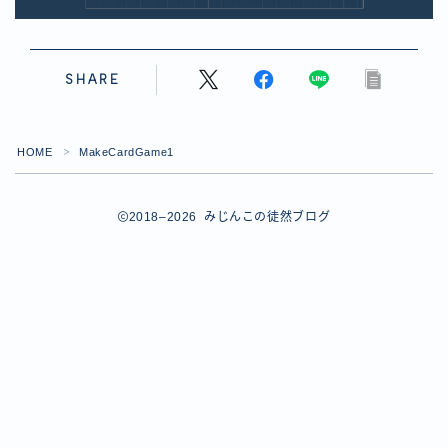
【ダイスバトルガールズ】バレンタインイベント詳細
【ダイスバトルガールズ】ブライダル・セレクションズ
イベント詳細
SHARE
【ダイスバトルガールズ】ホワイトデーイベント詳細
【ダイスバトルガールズ】ローグバトルガールズ コラ
ボイベント イベント詳細
お問い合わせ
HOME
MakeCardGame1
＞
デモプリセット記事 #8
デモプリセット記事 #8
2018–2026 みじんこの徒然ブログ
デモプリセット記事 #8
デモプリセット記事 #8
デモプリセット記事 Part07
Follow Me
デモプリセット記事 Part07
プライバシーポリシー
プライバシーポリシー
プライバシーポリシー
利用規約
利用規約・プライバシーポリシー
有料記事の決済完了ページ