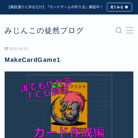
【解説通りに作るだけ】「カードゲームの作り方」解説中！
見てみる
MENU
みじんこの徒然ブログ
★修正版★【Unity カードゲーム】オンライン対戦機能
の実装方法解説【応用編】
【ダイスバトルガールズ】6th Ranking Battle ランキン
2020.04.22
グ報酬詳細
MakeCardGame1
【ダイスバトルガールズ】EXECUTION CALL ―執行者
たちの招待状― イベント詳細
【ダイスバトルガールズ】Ranking Battle ランキング報
酬詳細
【ダイスバトルガールズ】お正月イベント詳細
【ダイスバトルガールズ】サマーリフレイン -夏の残響-
イベント詳細
【ダイスバトルガールズ】システムアップデート内容詳
細
【ダイスバトルガールズ】スプリング・ロア -春嵐の咆
哮- イベント詳細