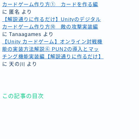
カードゲーム作り方① カードを作る編
に
匿名
より
【解説通りに作るだけ】Unityのデジタル
カードゲーム作り方⑩ 敵の攻撃実装編
に
Tanaagames
より
【Unity カードゲーム】オンライン対戦機
能の実装方法解説⑥ PUN2の導入とマッ
チング機能実装編【解説通りに作るだけ】
に
天の川
より
この記事の目次