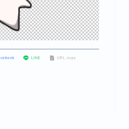
acebook
LINE
URL copy