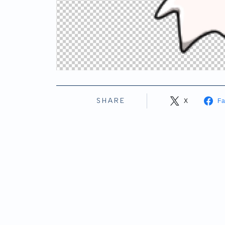
SHARE
X
F