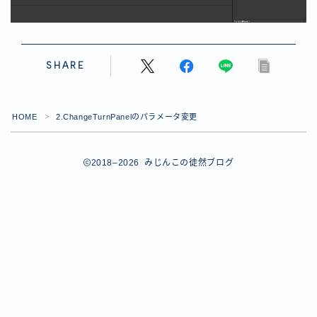
【ダイスバトルガールズ】バレンタインイベント詳細
【ダイスバトルガールズ】ブライダル・セレクションズ
イベント詳細
【ダイスバトルガールズ】ホワイトデーイベント詳細
SHARE
【ダイスバトルガールズ】ローグバトルガールズ コラ
ボイベント イベント詳細
お問い合わせ
HOME
2.ChangeTurnPanelのパラメータ変更
＞
デモプリセット記事 #8
デモプリセット記事 #8
デモプリセット記事 #8
2018–2026 みじんこの徒然ブログ
デモプリセット記事 #8
デモプリセット記事 Part07
Follow Me
デモプリセット記事 Part07
プライバシーポリシー
プライバシーポリシー
プライバシーポリシー
利用規約
利用規約・プライバシーポリシー
有料記事の決済完了ページ