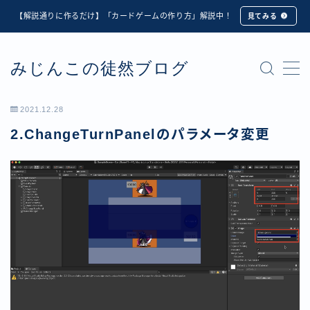
【解説通りに作るだけ】「カードゲームの作り方」解説中！
見てみる
MENU
みじんこの徒然ブログ
★修正版★【Unity カードゲーム】オンライン対戦機能
の実装方法解説【応用編】
【ダイスバトルガールズ】6th Ranking Battle ランキン
2021.12.28
グ報酬詳細
2.ChangeTurnPanelのパラメータ変更
【ダイスバトルガールズ】EXECUTION CALL ―執行者
たちの招待状― イベント詳細
【ダイスバトルガールズ】Ranking Battle ランキング報
酬詳細
【ダイスバトルガールズ】お正月イベント詳細
【ダイスバトルガールズ】サマーリフレイン -夏の残響-
イベント詳細
【ダイスバトルガールズ】システムアップデート内容詳
細
【ダイスバトルガールズ】スプリング・ロア -春嵐の咆
哮- イベント詳細