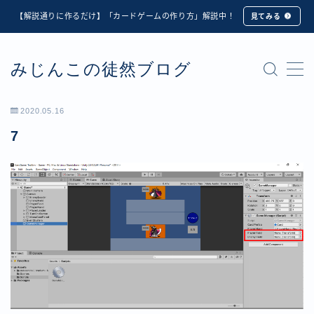
【解説通りに作るだけ】「カードゲームの作り方」解説中！
見てみる
MENU
みじんこの徒然ブログ
★修正版★【Unity カードゲーム】オンライン対戦機能
の実装方法解説【応用編】
【ダイスバトルガールズ】6th Ranking Battle ランキン
2020.05.16
グ報酬詳細
7
【ダイスバトルガールズ】EXECUTION CALL ―執行者
たちの招待状― イベント詳細
【ダイスバトルガールズ】Ranking Battle ランキング報
酬詳細
【ダイスバトルガールズ】お正月イベント詳細
【ダイスバトルガールズ】サマーリフレイン -夏の残響-
イベント詳細
【ダイスバトルガールズ】システムアップデート内容詳
細
【ダイスバトルガールズ】スプリング・ロア -春嵐の咆
哮- イベント詳細