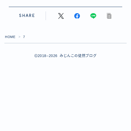
【ダイスバトルガールズ】バレンタインイベント詳細
【ダイスバトルガールズ】ブライダル・セレクションズ
SHARE
イベント詳細
【ダイスバトルガールズ】ホワイトデーイベント詳細
【ダイスバトルガールズ】ローグバトルガールズ コラ
HOME
7
ボイベント イベント詳細
＞
お問い合わせ
デモプリセット記事 #8
2018–2026 みじんこの徒然ブログ
デモプリセット記事 #8
デモプリセット記事 #8
デモプリセット記事 #8
デモプリセット記事 Part07
Follow Me
デモプリセット記事 Part07
プライバシーポリシー
プライバシーポリシー
プライバシーポリシー
利用規約
利用規約・プライバシーポリシー
有料記事の決済完了ページ