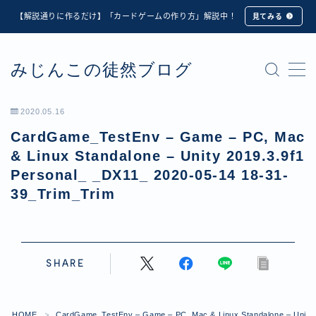
【解説通りに作るだけ】「カードゲームの作り方」解説中！
見てみる
MENU
みじんこの徒然ブログ
★修正版★【Unity カードゲーム】オンライン対戦機能
の実装方法解説【応用編】
【ダイスバトルガールズ】6th Ranking Battle ランキン
2020.05.16
グ報酬詳細
CardGame_TestEnv – Game – PC, Mac
【ダイスバトルガールズ】EXECUTION CALL ―執行者
たちの招待状― イベント詳細
& Linux Standalone – Unity 2019.3.9f1
【ダイスバトルガールズ】Ranking Battle ランキング報
Personal_ _DX11_ 2020-05-14 18-31-
酬詳細
39_Trim_Trim
【ダイスバトルガールズ】お正月イベント詳細
【ダイスバトルガールズ】サマーリフレイン -夏の残響-
イベント詳細
【ダイスバトルガールズ】システムアップデート内容詳
SHARE
細
【ダイスバトルガールズ】スプリング・ロア -春嵐の咆
哮- イベント詳細
HOME
CardGame_TestEnv – Game – PC, Mac & Linux Standalone – Unity 
＞