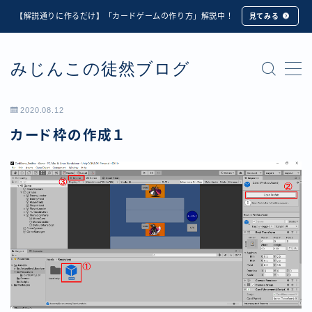
【解説通りに作るだけ】「カードゲームの作り方」解説中！
見てみる
MENU
みじんこの徒然ブログ
★修正版★【Unity カードゲーム】オンライン対戦機能
の実装方法解説【応用編】
【ダイスバトルガールズ】6th Ranking Battle ランキン
2020.08.12
グ報酬詳細
カード枠の作成１
【ダイスバトルガールズ】EXECUTION CALL ―執行者
たちの招待状― イベント詳細
【ダイスバトルガールズ】Ranking Battle ランキング報
酬詳細
【ダイスバトルガールズ】お正月イベント詳細
【ダイスバトルガールズ】サマーリフレイン -夏の残響-
イベント詳細
【ダイスバトルガールズ】システムアップデート内容詳
細
【ダイスバトルガールズ】スプリング・ロア -春嵐の咆
哮- イベント詳細