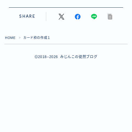
【ダイスバトルガールズ】バレンタインイベント詳細
【ダイスバトルガールズ】ブライダル・セレクションズ
SHARE
イベント詳細
【ダイスバトルガールズ】ホワイトデーイベント詳細
【ダイスバトルガールズ】ローグバトルガールズ コラ
ボイベント イベント詳細
HOME
カード枠の作成１
＞
お問い合わせ
デモプリセット記事 #8
2018–2026 みじんこの徒然ブログ
デモプリセット記事 #8
デモプリセット記事 #8
デモプリセット記事 #8
デモプリセット記事 Part07
Follow Me
デモプリセット記事 Part07
プライバシーポリシー
プライバシーポリシー
プライバシーポリシー
利用規約
利用規約・プライバシーポリシー
有料記事の決済完了ページ