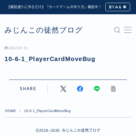
【解説通りに作るだけ】「カードゲームの作り方」解説中！
見てみる
MENU
みじんこの徒然ブログ
★修正版★【Unity カードゲーム】オンライン対戦機能
の実装方法解説【応用編】
【ダイスバトルガールズ】6th Ranking Battle ランキン
2022.07.31
グ報酬詳細
10-6-1_PlayerCardMoveBug
【ダイスバトルガールズ】EXECUTION CALL ―執行者
たちの招待状― イベント詳細
【ダイスバトルガールズ】Ranking Battle ランキング報
酬詳細
【ダイスバトルガールズ】お正月イベント詳細
SHARE
【ダイスバトルガールズ】サマーリフレイン -夏の残響-
イベント詳細
【ダイスバトルガールズ】システムアップデート内容詳
HOME
10-6-1_PlayerCardMoveBug
＞
細
【ダイスバトルガールズ】スプリング・ロア -春嵐の咆
2018–2026 みじんこの徒然ブログ
哮- イベント詳細