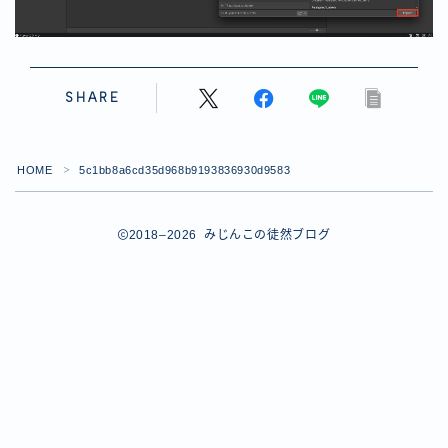
【ダイスバトルガールズ】バレンタインイベント詳細
【ダイスバトルガールズ】ブライダル・セレクションズ
イベント詳細
【ダイスバトルガールズ】ホワイトデーイベント詳細
SHARE
【ダイスバトルガールズ】ローグバトルガールズ コラ
ボイベント イベント詳細
お問い合わせ
HOME
5c1bb8a6cd35d968b9193836930d9583
＞
デモプリセット記事 #8
デモプリセット記事 #8
デモプリセット記事 #8
2018–2026 みじんこの徒然ブログ
デモプリセット記事 #8
デモプリセット記事 Part07
Follow Me
デモプリセット記事 Part07
プライバシーポリシー
プライバシーポリシー
プライバシーポリシー
利用規約
利用規約・プライバシーポリシー
有料記事の決済完了ページ