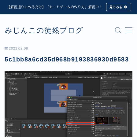
【解説通りに作るだけ】「カードゲームの作り方」解説中！
見てみる
MENU
みじんこの徒然ブログ
★修正版★【Unity カードゲーム】オンライン対戦機能
の実装方法解説【応用編】
【ダイスバトルガールズ】6th Ranking Battle ランキン
2022.02.08
グ報酬詳細
5c1bb8a6cd35d968b9193836930d9583
【ダイスバトルガールズ】EXECUTION CALL ―執行者
たちの招待状― イベント詳細
【ダイスバトルガールズ】Ranking Battle ランキング報
酬詳細
【ダイスバトルガールズ】お正月イベント詳細
【ダイスバトルガールズ】サマーリフレイン -夏の残響-
イベント詳細
【ダイスバトルガールズ】システムアップデート内容詳
細
【ダイスバトルガールズ】スプリング・ロア -春嵐の咆
哮- イベント詳細